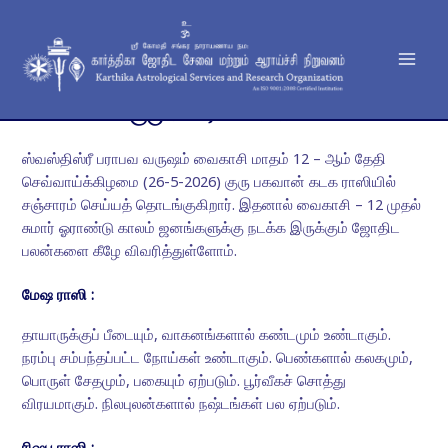
Skip
Mai
to
Men
content
குரு பெயர்ச்சி பலன்கள்
ஸ்வஸ்திஸ்ரீ பராபவ வருஷம் வைகாசி மாதம் 12 – ஆம் தேதி
செவ்வாய்க்கிழமை (26-5-2026) குரு பகவான் கடக ராஸியில்
சஞ்சாரம் செய்யத் தொடங்குகிறார். இதனால் வைகாசி – 12 முதல்
சுமார் ஓராண்டு காலம் ஜனங்களுக்கு நடக்க இருக்கும் ஜோதிட
பலன்களை கீழே விவரித்துள்ளோம்.
மேஷ ராஸி :
தாயாருக்குப் பீடையும், வாகனங்களால் கண்டமும் உண்டாகும்.
நரம்பு சம்பந்தப்பட்ட நோய்கள் உண்டாகும். பெண்களால் கலகமும்,
பொருள் சேதமும், பகையும் ஏற்படும். பூர்வீகச் சொத்து
விரயமாகும். நிலபுலன்களால் நஷ்டங்கள் பல ஏற்படும்.