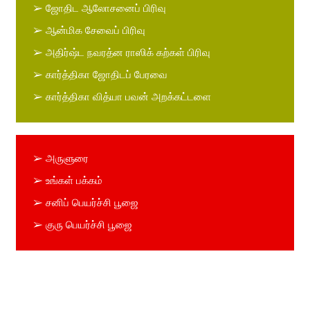
➢ ஜோதிட ஆலோசனைப் பிரிவு
➢ ஆன்மிக சேவைப் பிரிவு
➢ அதிர்ஷ்ட நவரத்ன ராஸிக் கற்கள் பிரிவு
➢ கார்த்திகா ஜோதிடப் பேரவை
➢ கார்த்திகா வித்யா பவன் அறக்கட்டளை
➢ அருளுரை
➢ உங்கள் பக்கம்
➢ சனிப் பெயர்ச்சி பூஜை
➢ குரு பெயர்ச்சி பூஜை