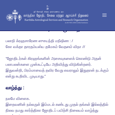
Skip
Mai
to
Men
content
மாணவராக சேரும் விதம்
பலாநி க்ரஹசாரேண ஸுசயந்தி மநீஷிண : /
கோ வக்தா தாரதம்யஸ்ய தமேகம் வேதஸம் விநா //
“ஜோதிடர்கள் கிரஹங்களின் அசைவுகளைக் கொண்டு அதன்
பலாபலன்களை முன்கூட்டியே அறிவித்து விடுகின்றனர்.
இதுவன்றி, பிரம்மாவைத் தவிர வேறு எவராலும் இதுதான் நடக்கும்
என்று கூறிவிட முடியாது.”
வாழ்த்து :
நலமே விளைக.
இறைவனின் நல்லருள் இம்மடல் கண்டது முதல் தங்கள் இல்லத்தில்
நிலவ நமது கார்த்திகா ஜோதிடப் பயிற்சி நிலையம் வாழ்த்து