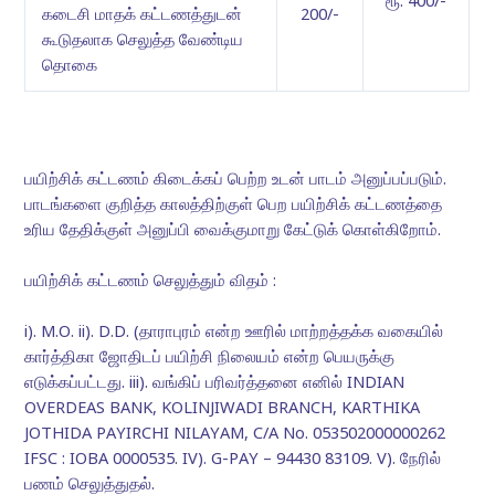
ரூ. 400/-
கடைசி மாதக் கட்டணத்துடன்
200/-
கூடுதலாக செலுத்த வேண்டிய
தொகை
பயிற்சிக் கட்டணம் கிடைக்கப் பெற்ற உடன் பாடம் அனுப்பப்படும்.
பாடங்களை குறித்த காலத்திற்குள் பெற பயிற்சிக் கட்டணத்தை
உரிய தேதிக்குள் அனுப்பி வைக்குமாறு கேட்டுக் கொள்கிறோம்.
பயிற்சிக் கட்டணம் செலுத்தும் விதம் :
i). M.O. ii). D.D. (தாராபுரம் என்ற ஊரில் மாற்றத்தக்க வகையில்
கார்த்திகா ஜோதிடப் பயிற்சி நிலையம் என்ற பெயருக்கு
எடுக்கப்பட்டது. iii). வங்கிப் பரிவர்த்தனை எனில் INDIAN
OVERDEAS BANK, KOLINJIWADI BRANCH, KARTHIKA
JOTHIDA PAYIRCHI NILAYAM, C/A No. 053502000000262
IFSC : IOBA 0000535. IV). G-PAY – 94430 83109. V). நேரில்
பணம் செலுத்துதல்.