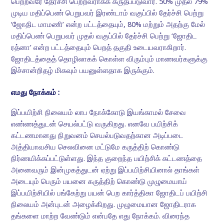
பெற்றவரே தேர்ச்சி பெற்றவராகக் கருதப்படுவார். 50% முதல் 79%
முடிய மதிப்பெண் பெறுபவர் இரண்டாம் வகுப்பில் தேர்ச்சி பெற்று
‘ஜோதிட மாமணி’ என்ற பட்டத்தையும், 80% மற்றும் அதற்கு மேல்
மதிப்பெண் பெறுபவர் முதல் வகுப்பில் தேர்ச்சி பெற்று ‘ஜோதிட
ரத்னா’ என்ற பட்டத்தையும் பெறத் தகுதி உடையவராகிறார்.
ஜோதிடத்தைத் தொழிலாகக் கொள்ள விரும்பும் மாணவர்களுக்கு
இச்சான்றிதழ் மிகவும் பயனுள்ளதாக இருக்கும்.
எமது நோக்கம் :
இப்பயிற்சி நிலையம் லாப நோக்கோடு இயங்காமல் சேவை
எண்ணத்துடன் செயல்பட்டு வருகிறது. எனவே பயிற்சிக்
கட்டணமானது நிறுவனம் செயல்படுவதற்கான அடிப்படை
அத்தியாவசிய செலவினை மட்டுமே கருத்திற் கொண்டு
நிர்ணயிக்கப்பட்டுள்ளது. இந்த குறைந்த பயிற்சிக் கட்டணத்தை
அனைவரும் இன்முகத்துடன் ஏற்று இப்பயிற்சியினால் தாங்கள்
அடையும் பெரும் பயனை கருத்திற் கொண்டு முழுமையாய்
இப்பயிற்சியில் பங்கேற்று பயன் பெற கார்த்திகா ஜோதிடப் பயிற்சி
நிலையம் அன்புடன் அழைக்கிறது. முழுமையான ஜோதிடராக
தங்களை மாற்ற வேண்டும் என்பதே எது நோக்கம். விரைந்த