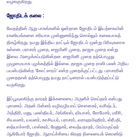
வழங்குகிறது.
ஜோதிடக் கலை :
வேதத்தின் ஆறு பாகங்களில் ஒன்றான ஜோதிடம் இயற்கையின்
ரகஸியங்களை சரியாக முன்னுணர்ந்து சொல்லும் கலையாகத்
திகழ்கிறது. நமது இந்திய நாட்டில் ஜோதிடம் மூன்று பிரிவுகளாக
உள்ளன. பராசரர் முறை, ஜைமினி முறை, தாஜக முறை என்று
இவை அழைக்கப்படுகின்றன. ஜைமினி முறை தற்பொழுது
முழுமையாக புழக்கத்தில் இல்லை. தாஜக முறை ராஸி பலன் அறிய
பயன்படுகின்ற ‘கோட்சாரம்’ என்ற முறைக்குட்பட்டது. பராசரரின்
முறைதான் தற்பொழுது நமது நாட்டினரால் பயன்படுத்தப்பட்டு
வருகிறது.
இப்பூவுலகிற்கு நாரதர் இக்கலையை அருளிச் செய்தார் என்பது
புராணம். அதன் பின்னர் வழிவழியாய் சௌனகர், வசிஷ்டர்,
அத்திரி, மனு, புலஸ்தியர், அங்கிரஸ், வியாசர், ரோமேசர், மரீசி,
சியவனர், யவனர், காசியபர், பராசரர், வராஹமிஹிரர், ஸ்ரீபதி,
ஸத்யாச்சாரி, பாஸ்கரர், ரேணுகர், வைத்யநாதர், பிரம்மகுப்தர்
ஆகியோர் ஜோதிட ஆராய்ச்சியை கிரஹ நிலையைக் கொண்டு