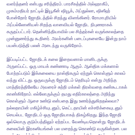
வளர்த்தனர் என்பது சரித்திரம். பாரசீகத்தில் அல்ஹாகீம்,
முகம்மதியர் நாட்டில் இயூகீன் ஷியூக், அப்துல்லா, ஷிஸீஹ்
போன்றோர் ஜோதிடத்தில் சிறந்து விளங்கினர். ரோமாபுரியில்
அப்பல்லோனியஸ் சிறந்த வானவியல் ஜோதிட நிபுணராகக்
கருதப்பட்டார். தென்னிந்தியாவில் பல சித்தர்கள் வருங்காலத்தை
முன்னுணர்ந்து கூறினர். அவர்களின் படைப்புகளையே இன்று நாம்
பயன்படுத்தி பலன் அடைந்து வருகிறோம்.
இப்படிப்பட்ட ஜோதிடக் கலை இறைவனால் மானிடருக்கு
அருளப்பட்ட ஒரு மாயக் கண்ணாடி ஆகும். ஆஸ்திக மக்களால்
போற்றப்படும் இக்கலையை நாஸ்திகரும் ஏற்றுக் கொள்ளும் காலம்
வந்து விட்டது. ஒருவருக்கு ஜோதிடம் தெரியும் என்று அறிந்த
மாத்திரத்திலேயே அவரைச் சுற்றி மக்கள் திரள்வதை கண்கூடாகக்
காண்கிறோம். எல்லோருக்கும் தமது எதிர்காலத்தை அறிந்து
கொள்ளும் ஆசை உண்டு என்பதை இது உணர்த்துகிறதல்லவா?
நல்லதாயின் மகிழ்ச்சியுடனும், கெட்டதாயின் எச்சரிக்கையுடனும்
செயல்பட ஜோதிடம் ஒரு ஜோதியாகத் திகழ்கிறது. இந்த ஜோதி
ஒவ்வொரு குடும்பத்திலும் ஏற்றப்பட வேண்டியதொன்று. ஜோதிடக்
கலையின் இரகஸியங்கள் பல மறைந்து கொண்டு வருகின்றன. பல