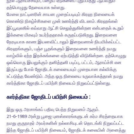
நூல் ஆராய்ச்சியும், பழைய ஏடுகளைப் புதுப்பித்து ஆய்வதும்
தற்பொழுது தேவையாக உள்ளது.
மேலை நாட்டினரின் சாயன முறைப்படியும் கிரஹ நிலையைக்
கொண்டு நிகழ்ச்சிகளை முன் உணர்த்தி விடலாம். கிரஹங்கள்
இப்பூவுலகில் எவ்வாறு ஆட்சி செலுத்துகின்றன என்பதைக் கூறும்
இக்கலை மிகவும் உயர்ந்ததாகக் கருதப்படுகிறது. இறைவனை
நேரடியாக காண இயலாவிட்டாலும் இறைவனால் நியமிக்கப்பட்ட
கிரஹங்களும், பஞ்ச பூதங்களும் இறைவனை உணர்த்தி நமது
வாழ்வில் ஏற்ற இறக்கங்களை ஏற்படுத்தி விடுகின்றன. தற்பொழுது
ஒவ்வொரு இயலுக்கும் தனித்தனி படிப்பு, பட்டம், ஆராய்ச்சி என
இருப்பது போல் ஜோதிடக் கலையையும் முறையான கல்விக்கு
உட்படுத்த வேண்டும். அந்த ஒரு நிலையை உருவாக்கத்தான் நமது
கார்த்திகா ஜோதிடப் பயிற்சி நிலையம் நிறுவப்பட்டுள்ளது.
கார்த்திகா ஜோதிடப் பயிற்சி நிலையம் :
இது ஒரு அரசாங்கப் பதிவு பெற்ற நிறுவனம் ஆகும்.
21-6-1989 அன்று பூஜை புனஸ்காரங்களுடன் கர்ம சிரத்தையாக
நமது குருநாதர் அவர்களின் நல்லாசியுடன் தொடங்கி நிறுவப்பட்ட
இந்த ஜோதிடப் பயிற்சி நிலையம், ஜோதிடக் கலையின் அனைத்து